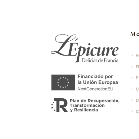
Me
E
P
C
D
C