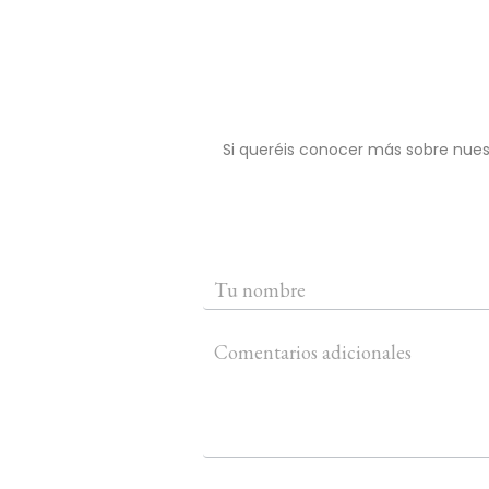
Si queréis conocer más sobre nue
C
o
n
t
a
c
t
o